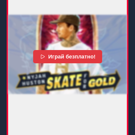
Играй безплатно!