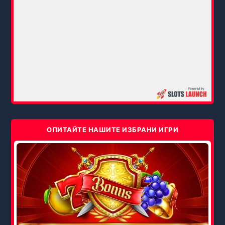
ОПИТАЙТЕ НАШИТЕ ИЗБРАНИ ИГРИ