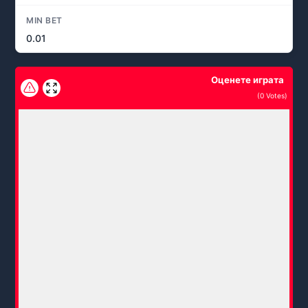
MIN BET
0.01
Оценете играта
(
0
Votes)