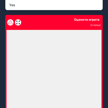
Yes
Оценете играта
(
0
Votes)