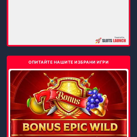
ОПИТАЙТЕ НАШИТЕ ИЗБРАНИ ИГРИ