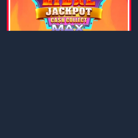
←
Предишен Slot
Следващ Slot
→
Вашият коментар
Вашият имейл адрес няма да бъде публикуван.
Задължителните полета са отбелязани с
*
Коментар:
*