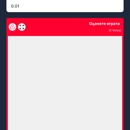
0.01
Оценете играта
(
0
Votes)