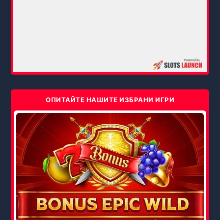
ОПИТАЙТЕ НАШИТЕ ИЗБРАНИ ИГРИ