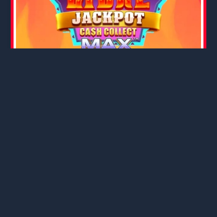
←
Предишен Slot
Следващ Slot
→
Вашият коментар
Вашият имейл адрес няма да бъде публикуван.
Задължителните полета са отбелязани с
*
Коментар:
*