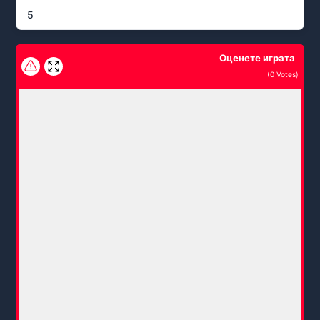
5
Оценете играта
(
0
Votes)