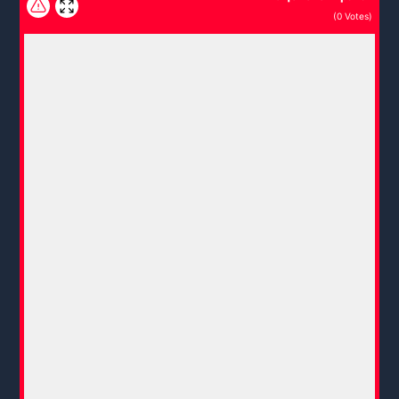
(
0
Votes)