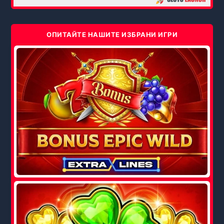
ОПИТАЙТЕ НАШИТЕ ИЗБРАНИ ИГРИ