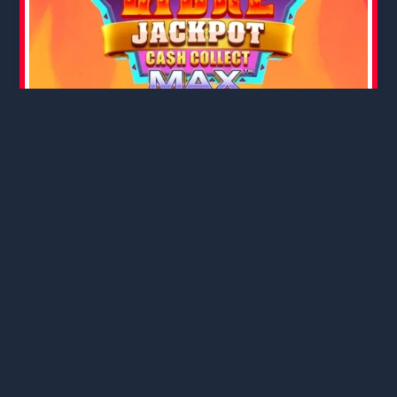
←
Предишен Slot
Следващ Slot
→
Вашият коментар
Вашият имейл адрес няма да бъде публикуван.
Задължителните полета са отбелязани с
*
Коментар:
*