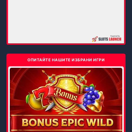
ОПИТАЙТЕ НАШИТЕ ИЗБРАНИ ИГРИ