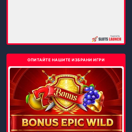
ОПИТАЙТЕ НАШИТЕ ИЗБРАНИ ИГРИ