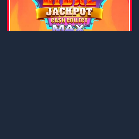
←
Предишен Slot
Следващ Slot
→
Вашият коментар
Вашият имейл адрес няма да бъде публикуван.
Задължителните полета са отбелязани с
*
Коментар:
*