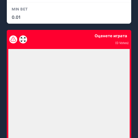
MIN BET
0.01
Оценете играта
(
0
Votes)