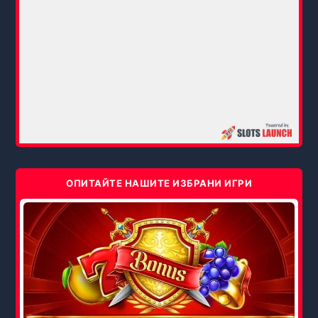
ОПИТАЙТЕ НАШИТЕ ИЗБРАНИ ИГРИ