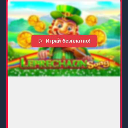
Играй безплатно!