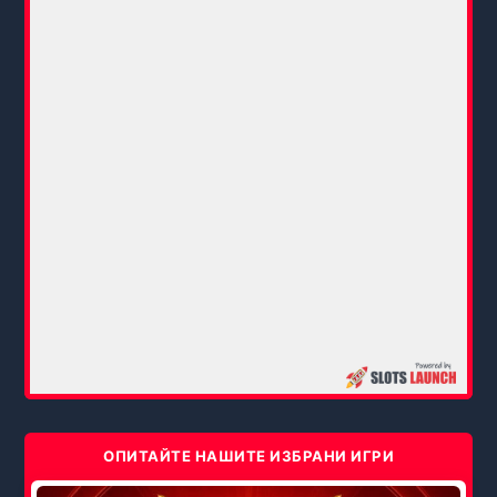
ОПИТАЙТЕ НАШИТЕ ИЗБРАНИ ИГРИ