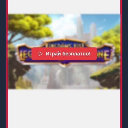
Играй безплатно!