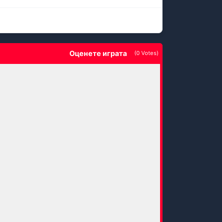
Оценете играта
(
0
Votes)