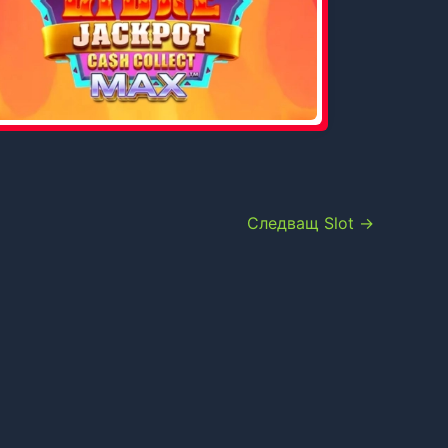
Следващ Slot
→