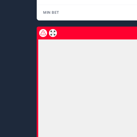
MIN BET