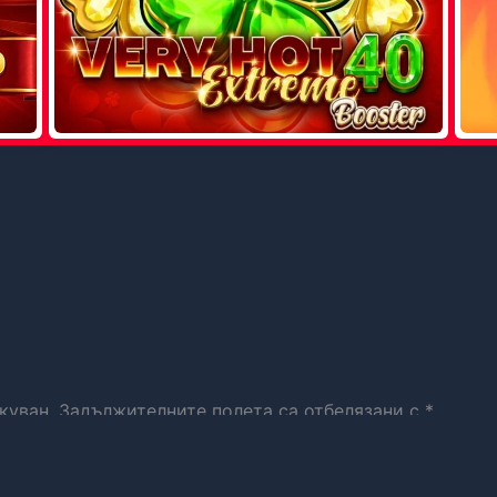
куван.
Задължителните полета са отбелязани с
*