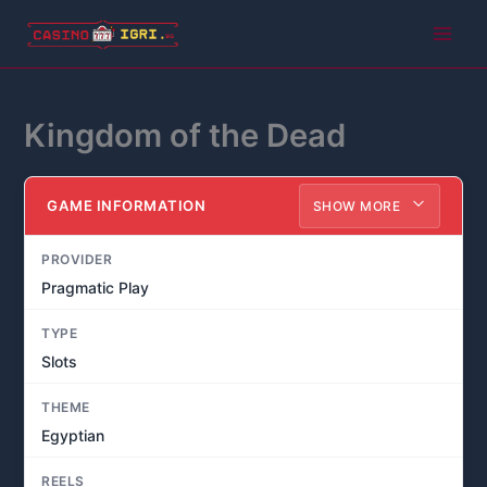
Skip
to
Main
content
Men
Kingdom of the Dead
GAME INFORMATION
SHOW MORE
PROVIDER
Pragmatic Play
TYPE
Slots
THEME
Egyptian
REELS