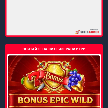
ОПИТАЙТЕ НАШИТЕ ИЗБРАНИ ИГРИ