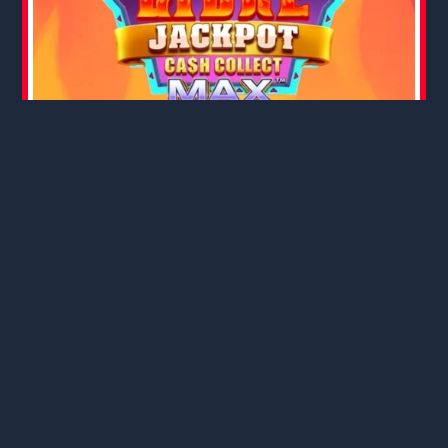
←
Предишен Slot
Следващ Slot
→
Вашият коментар
Вашият имейл адрес няма да бъде публикуван.
Задължителните полета са отбелязани с
*
Коментар:
*