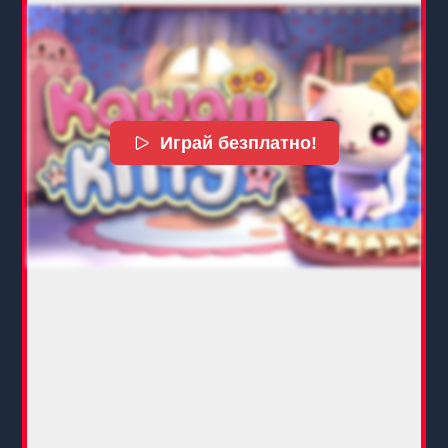
Играй безплатно!