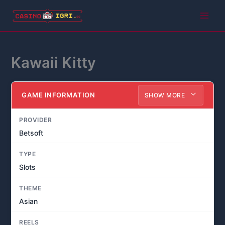
Skip
to
Main
content
Men
Kawaii Kitty
GAME INFORMATION
SHOW MORE
PROVIDER
Betsoft
TYPE
Slots
THEME
Asian
REELS