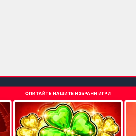
ОПИТАЙТЕ НАШИТЕ ИЗБРАНИ ИГРИ