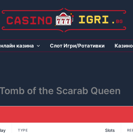
нлайн казина
Слот Игри/Ротативки
Казино
 Tomb of the Scarab Queen
lay
Slots
TYPE
RE