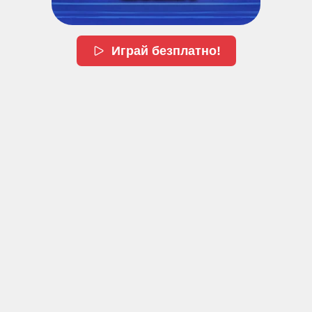
Играй безплатно!