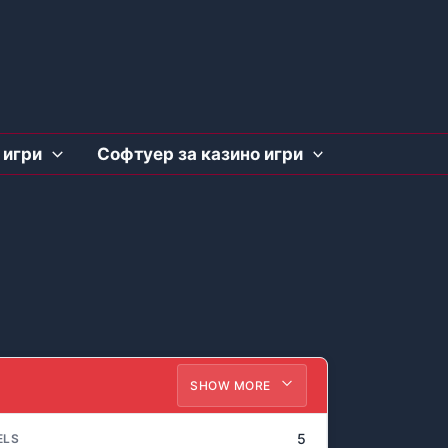
 игри
Софтуер за казино игри
SHOW MORE
5
ELS