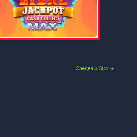
Следващ Slot
→