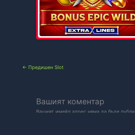
←
Предишен Slot
Вашият коментар
Вашият имейл адрес няма да бъде публи
Коментар:
*