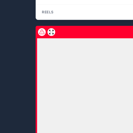
REELS