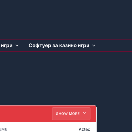
 игри
Софтуер за казино игри
SHOW MORE
Aztec
EME