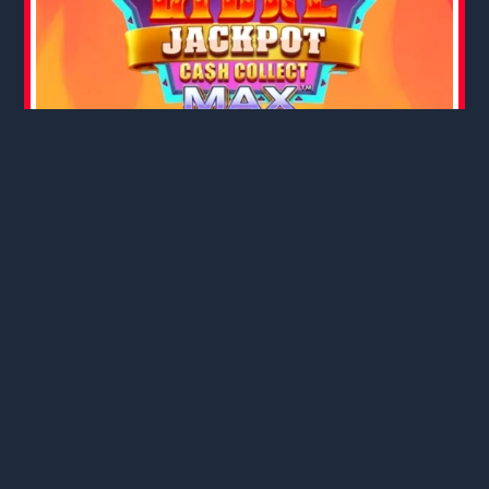
←
Предишен Slot
Следващ Slot
→
Вашият коментар
Вашият имейл адрес няма да бъде публикуван.
Задължителните полета са отбелязани с
*
Коментар:
*