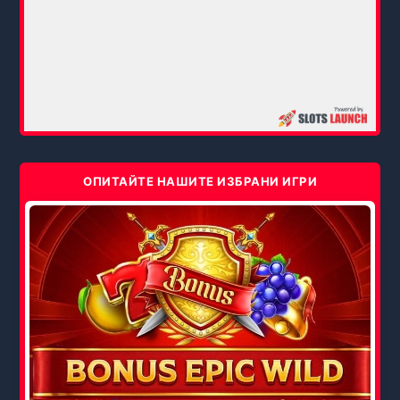
ОПИТАЙТЕ НАШИТЕ ИЗБРАНИ ИГРИ