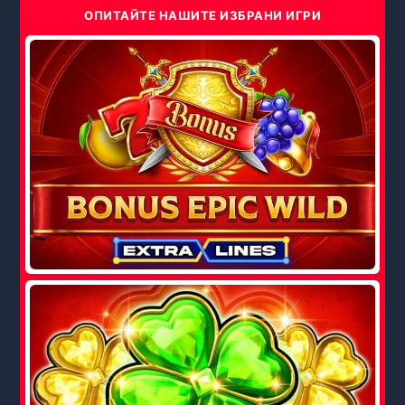
ОПИТАЙТЕ НАШИТЕ ИЗБРАНИ ИГРИ