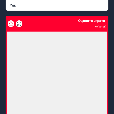
Yes
Оценете играта
(
0
Votes)