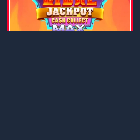
←
Предишен Slot
Следващ Slot
→
Вашият коментар
Вашият имейл адрес няма да бъде публикуван.
Задължителните полета са отбелязани с
*
Коментар:
*