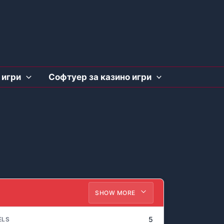
 игри
Софтуер за казино игри
SHOW MORE
5
ELS