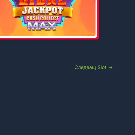
Следващ Slot
→