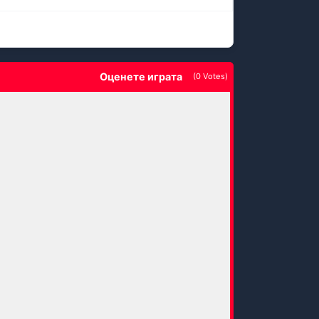
Оценете играта
(
0
Votes)