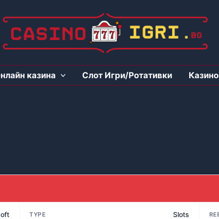
нлайн казина
Слот Игри/Ротативки
Казино
oft
Slots
TYPE
RE