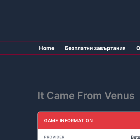
Skip
to
content
Home
Безплатни завъртания
О
It Came From Venus
GAME INFORMATION
Bets
PROVIDER