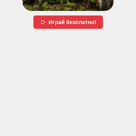
Играй безплатно!