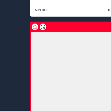
0
MIN BET