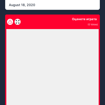
August 18, 2020
Оценете играта
(
0
Votes)