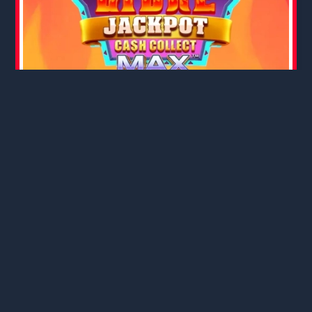
←
Предишен Slot
Следващ Slot
→
Вашият коментар
Вашият имейл адрес няма да бъде публикуван.
Задължителните полета са отбелязани с
*
Коментар:
*