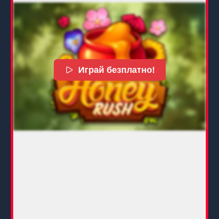
Играй безплатно!