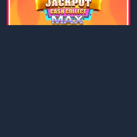
←
Предишен Slot
Следващ Slot
→
Вашият коментар
Вашият имейл адрес няма да бъде публикуван.
Задължителните полета са отбелязани с
*
Коментар:
*