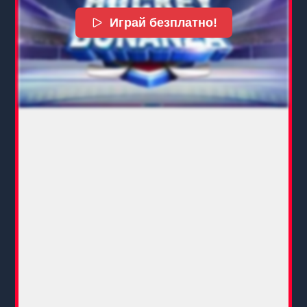
Играй безплатно!