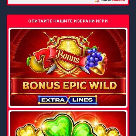
ОПИТАЙТЕ НАШИТЕ ИЗБРАНИ ИГРИ