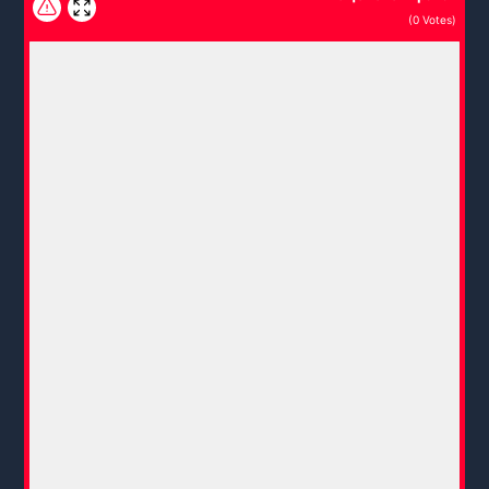
(
0
Votes)