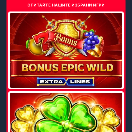
ОПИТАЙТЕ НАШИТЕ ИЗБРАНИ ИГРИ