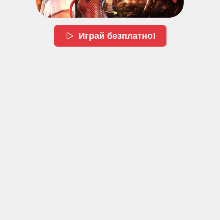
Играй безплатно!