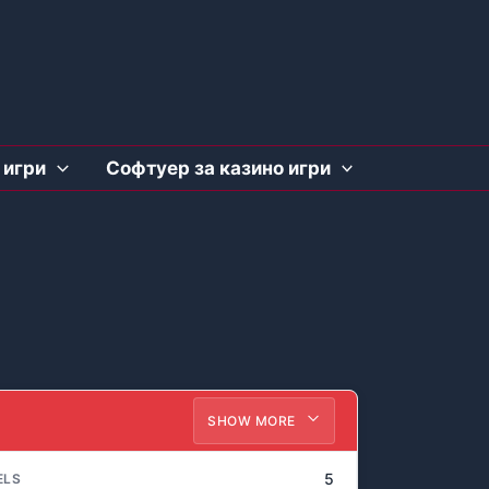
 игри
Софтуер за казино игри
SHOW MORE
5
ELS