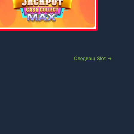
Следващ Slot
→