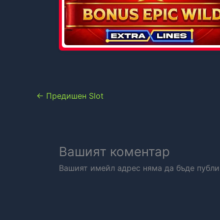
←
Предишен Slot
Вашият коментар
Вашият имейл адрес няма да бъде публи
Коментар:
*