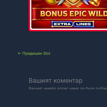
←
Предишен Slot
Вашият коментар
Вашият имейл адрес няма да бъде публи
Коментар:
*