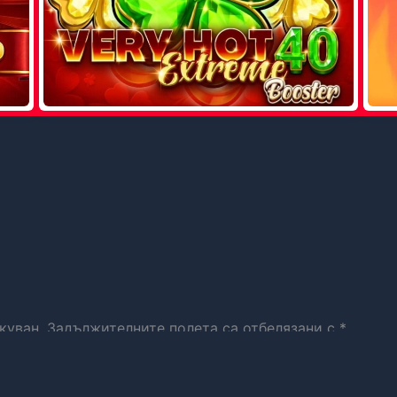
куван.
Задължителните полета са отбелязани с
*