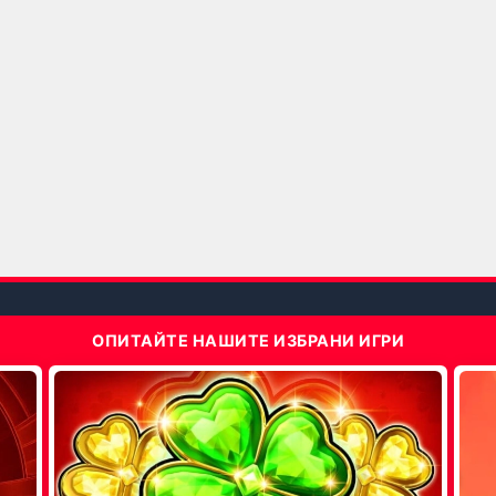
ОПИТАЙТЕ НАШИТЕ ИЗБРАНИ ИГРИ