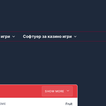
 игри
Софтуер за казино игри
SHOW MORE
Fruit
EME