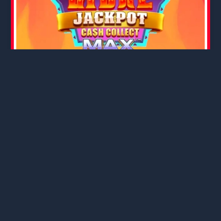
←
Предишен Slot
Следващ Slot
→
Вашият коментар
Вашият имейл адрес няма да бъде публикуван.
Задължителните полета са отбелязани с
*
Коментар:
*