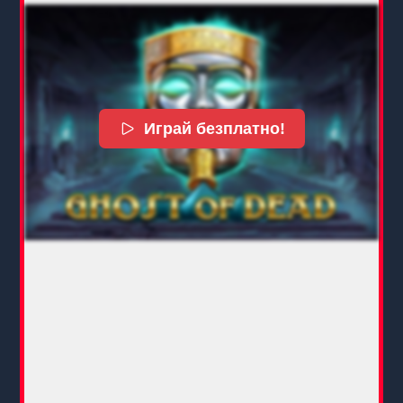
Играй безплатно!