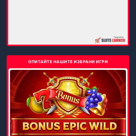
ОПИТАЙТЕ НАШИТЕ ИЗБРАНИ ИГРИ