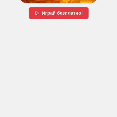
Играй безплатно!