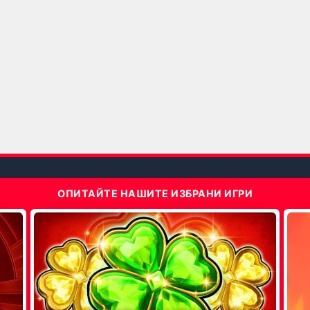
ОПИТАЙТЕ НАШИТЕ ИЗБРАНИ ИГРИ