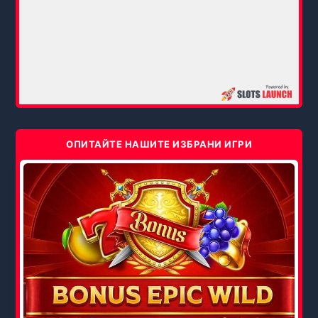
ОПИТАЙТЕ НАШИТЕ ИЗБРАНИ ИГРИ