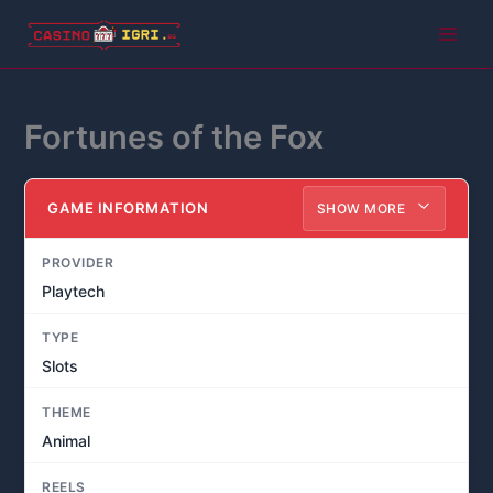
Skip
to
Main
content
Men
Fortunes of the Fox
GAME INFORMATION
SHOW MORE
PROVIDER
Playtech
TYPE
Slots
THEME
Animal
REELS