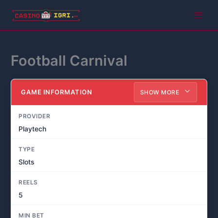
Skip
to
Main
content
Men
Football Carnival
GAME INFORMATION
SHOW MORE
PROVIDER
Playtech
TYPE
Slots
REELS
5
MIN BET