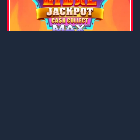
←
Предишен Slot
Следващ Slot
→
Вашият коментар
Вашият имейл адрес няма да бъде публикуван.
Задължителните полета са отбелязани с
*
Коментар:
*