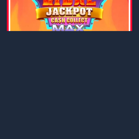
←
Предишен Slot
Следващ Slot
→
Вашият коментар
Вашият имейл адрес няма да бъде публикуван.
Задължителните полета са отбелязани с
*
Коментар:
*