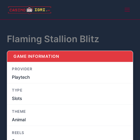
Skip
to
Main
content
Men
Flaming Stallion Blitz
GAME INFORMATION
PROVIDER
Playtech
TYPE
Slots
THEME
Animal
REELS