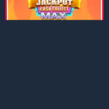
←
Предишен Slot
Следващ Slot
→
Вашият коментар
Вашият имейл адрес няма да бъде публикуван.
Задължителните полета са отбелязани с
*
Коментар:
*