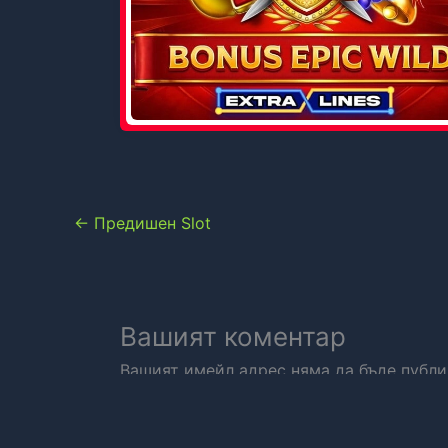
←
Предишен Slot
Вашият коментар
Вашият имейл адрес няма да бъде публи
Коментар:
*