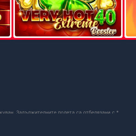
куван.
Задължителните полета са отбелязани с
*