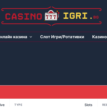
нлайн казина
Слот Игри/Ротативки
Казино
ive
Slots
TYPE
RE