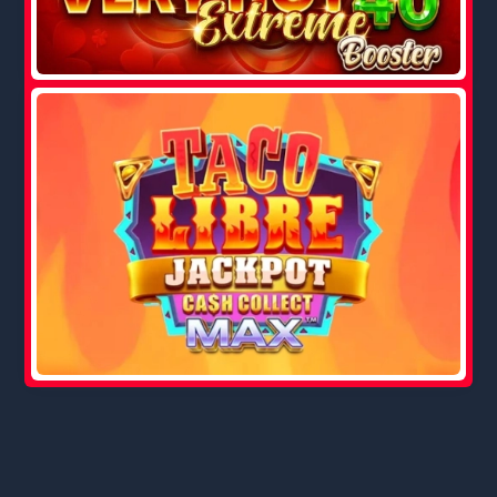
←
Предишен Slot
Следващ Slot
→