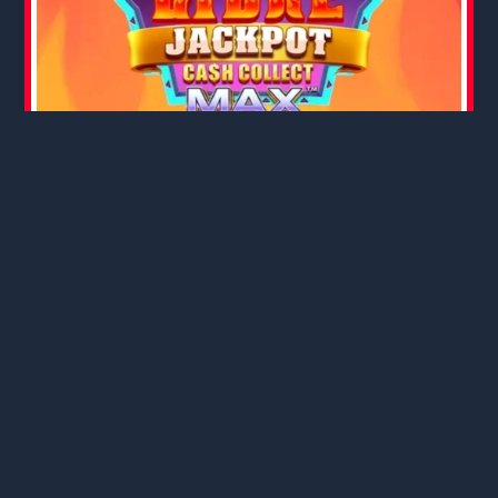
←
Предишен Slot
Следващ Slot
→
Вашият коментар
Вашият имейл адрес няма да бъде публикуван.
Задължителните полета са отбелязани с
*
Коментар:
*