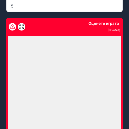
5
Оценете играта
(
0
Votes)