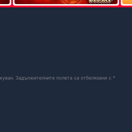
куван.
Задължителните полета са отбелязани с
*