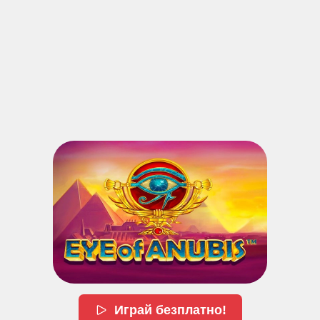
Играй безплатно!