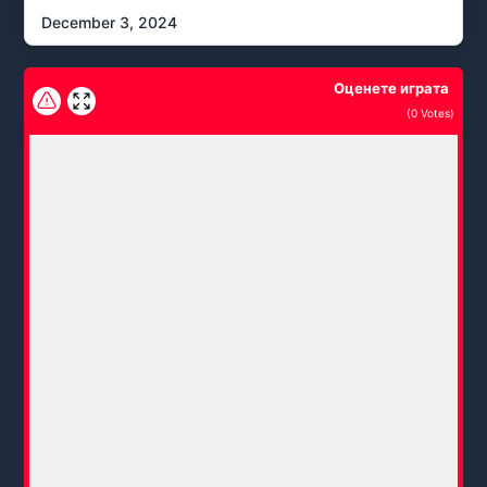
December 3, 2024
Оценете играта
(
0
Votes)