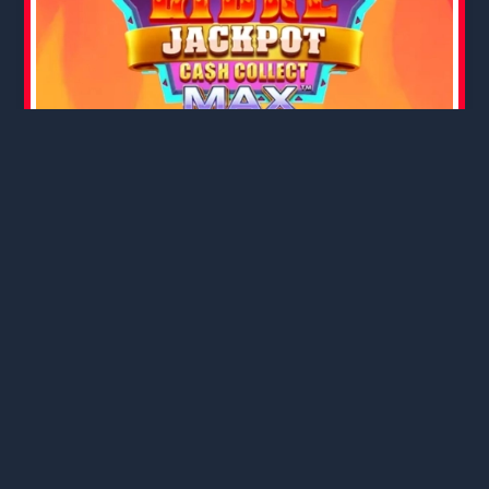
←
Предишен Slot
Следващ Slot
→
Вашият коментар
Вашият имейл адрес няма да бъде публикуван.
Задължителните полета са отбелязани с
*
Коментар:
*