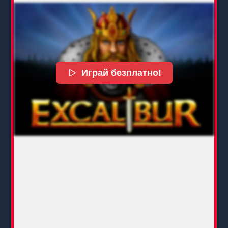
Играй безплатно!