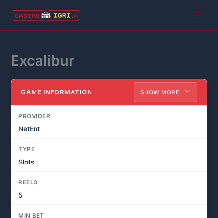
Skip
to
Main
content
Men
Excalibur
GAME INFORMATION
SHOW MORE
PROVIDER
NetEnt
TYPE
Slots
REELS
5
MIN BET