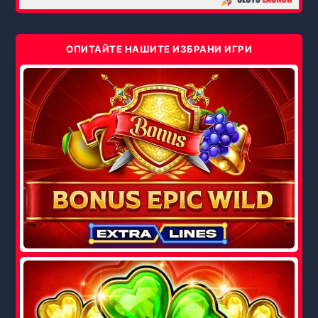
ОПИТАЙТЕ НАШИТЕ ИЗБРАНИ ИГРИ