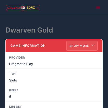
Skip
to
Main
content
Men
Dwarven Gold
GAME INFORMATION
SHOW MORE
PROVIDER
Pragmatic Play
TYPE
Slots
REELS
5
MIN BET