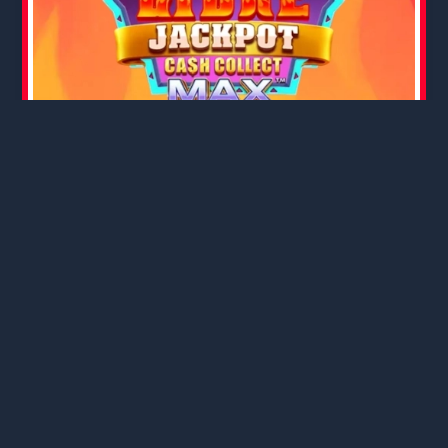
←
Предишен Slot
Следващ Slot
→
Вашият коментар
Вашият имейл адрес няма да бъде публикуван.
Задължителните полета са отбелязани с
*
Коментар:
*