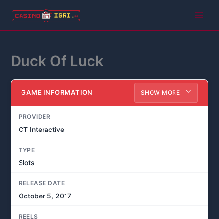
Skip
to
Main
content
Men
Duck Of Luck
GAME INFORMATION
SHOW MORE
PROVIDER
CT Interactive
TYPE
Slots
RELEASE DATE
October 5, 2017
REELS