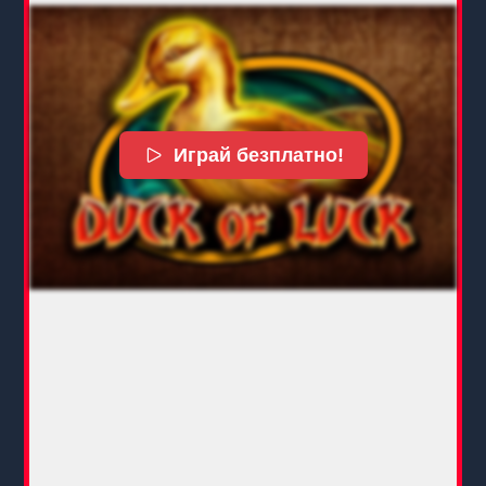
Играй безплатно!