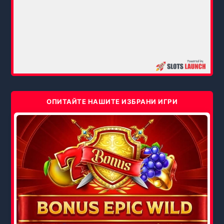
ОПИТАЙТЕ НАШИТЕ ИЗБРАНИ ИГРИ