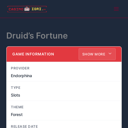
Skip
to
Main
content
Men
Druid’s Fortune
GAME INFORMATION
SHOW MORE
PROVIDER
Endorphina
TYPE
Slots
THEME
Forest
RELEASE DATE