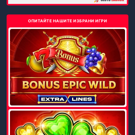
ОПИТАЙТЕ НАШИТЕ ИЗБРАНИ ИГРИ