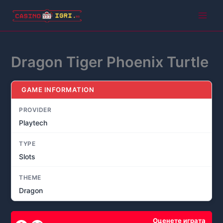
Skip
to
Main
content
Men
Dragon Tiger Phoenix Turtle
GAME INFORMATION
PROVIDER
Playtech
TYPE
Slots
THEME
Dragon
Оценете играта