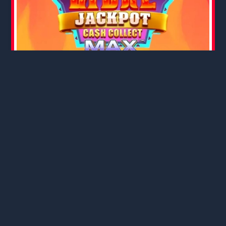
←
Предишен Slot
Следващ Slot
→
Вашият коментар
Вашият имейл адрес няма да бъде публикуван.
Задължителните полета са отбелязани с
*
Коментар:
*