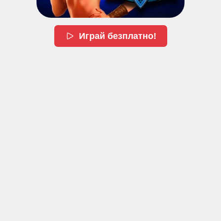
Играй безплатно!