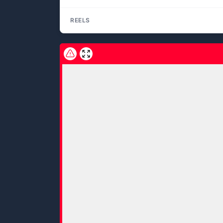
REELS