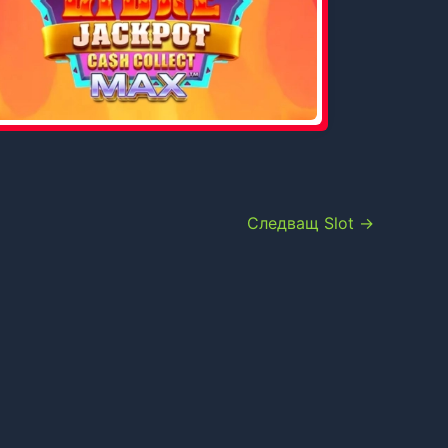
Следващ Slot
→