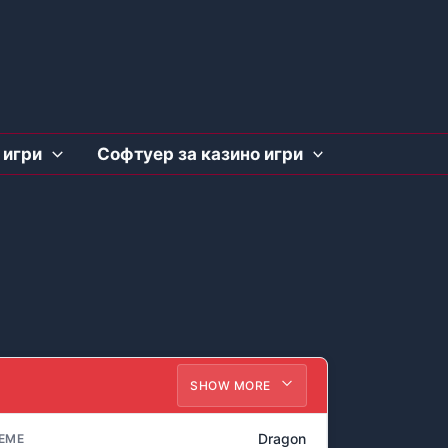
 игри
Софтуер за казино игри
SHOW MORE
Dragon
EME