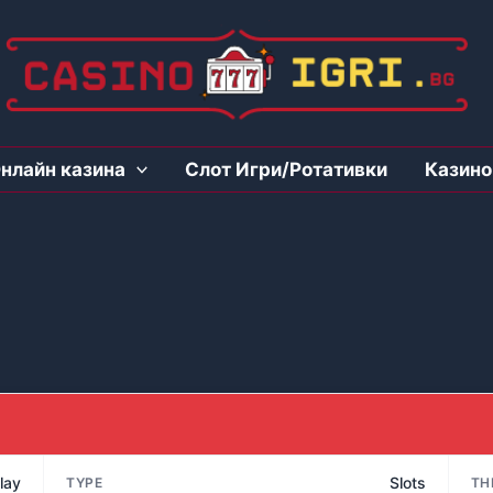
нлайн казина
Слот Игри/Ротативки
Казино
lay
Slots
TYPE
TH