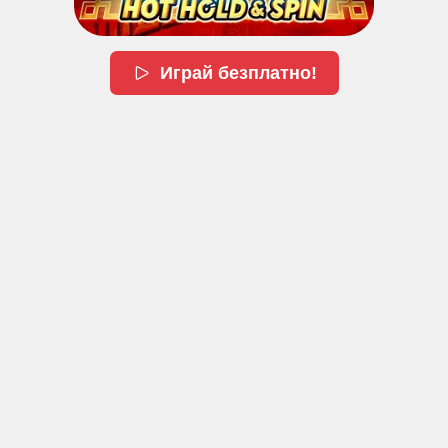
Играй безплатно!