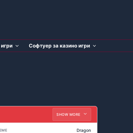
 игри
Софтуер за казино игри
SHOW MORE
Dragon
EME