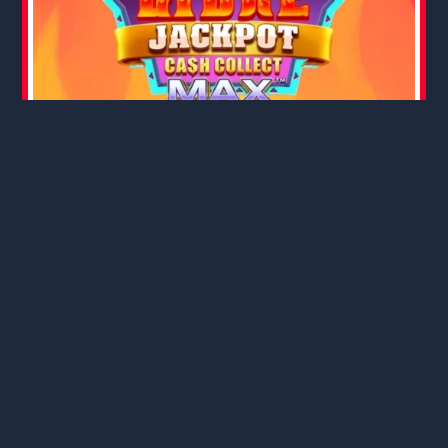
←
Предишен Slot
Следващ Slot
→
Вашият коментар
Вашият имейл адрес няма да бъде публикуван.
Задължителните полета са отбелязани с
*
Коментар:
*