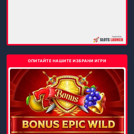
ОПИТАЙТЕ НАШИТЕ ИЗБРАНИ ИГРИ