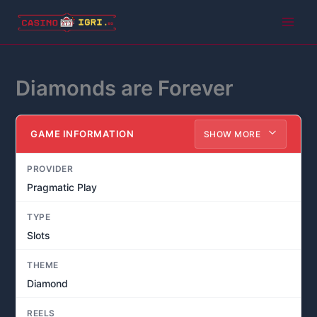
Skip
to
Main
content
Men
Diamonds are Forever
GAME INFORMATION
SHOW MORE
PROVIDER
Pragmatic Play
TYPE
Slots
THEME
Diamond
REELS